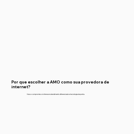
Por que escolher a AMO como sua provedora de
internet?
Nosso compromisso é oferecer atendimento diferenciado e tecnologia de ponta.