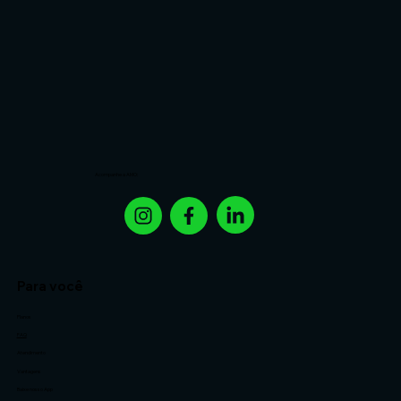
Acompanhe a AMO:
Para você
Planos
FAQ
Atendimento
Vantagens
Baixe nosso App