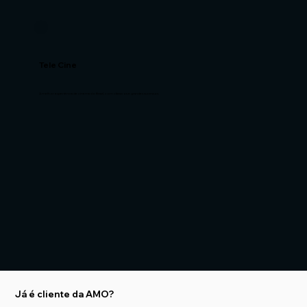
Tele Cine
A melhor experiência de cinema do Brasil, com clássicos e grandes sucessos.
Já é cliente da AMO?