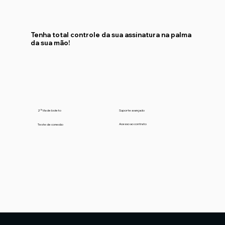
Tenha total controle da sua assinatura na palma
da sua mão!
Suporte avançado
2ª Via de boleto
Acesso ao contrato
Teste de conexão