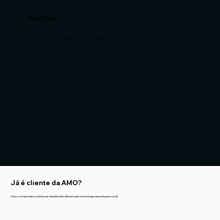
Tele Cine
A melhor experiência de cinema do Brasil, com clássicos e grandes sucessos.
Já é cliente da AMO?
Nosso compromisso é oferecer atendimento diferenciado e tecnologia de ponta para você!