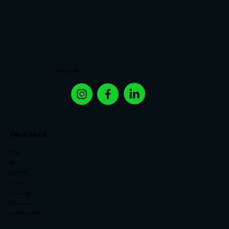
Acompanhe a AMO:
Para você
Planos
FAQ
Atendimento
Vantagens
Baixe nosso App
Trabalhe conosco
Contrate apenas internet