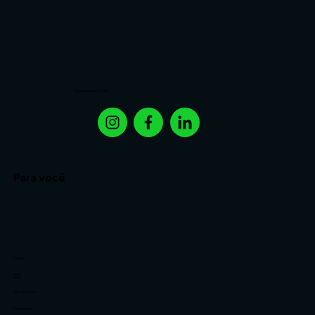
Acompanhe a AMO:
Para você
Planos
FAQ
Atendimento
Vantagens