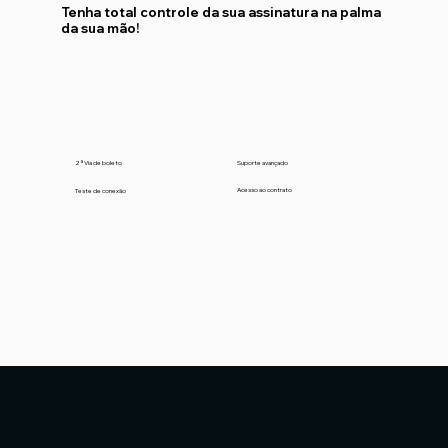
Tenha total controle da sua assinatura na palma
da sua mão!
Suporte avançado
2ª Via de boleto
Acesso ao contrato
Teste de conexão