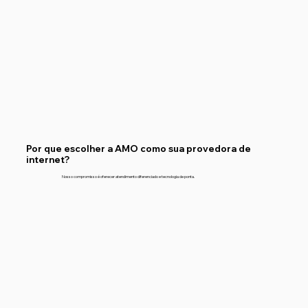
Por que escolher a AMO como sua provedora de
internet?
Nosso compromisso é oferecer atendimento diferenciado e tecnologia de ponta.