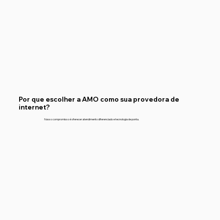
Por que escolher a AMO como sua provedora de
internet?
Nosso compromisso é oferecer atendimento diferenciado e tecnologia de ponta.