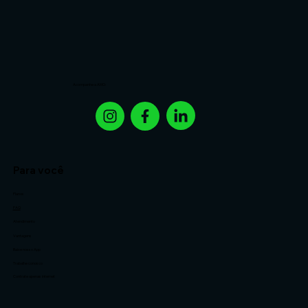
Acompanhe a AMO:
Para você
Planos
FAQ
Atendimento
Vantagens
Baixe nosso App
Trabalhe conosco
Contrate apenas internet