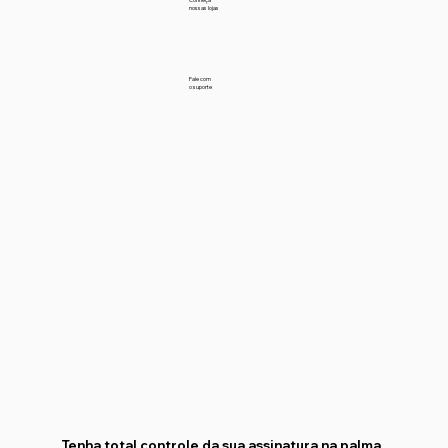
nossas lojas
Fale com
o suporte
Tenha total controle da sua assinatura na palma