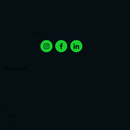
Acompanhe a AMO:
Para você
Planos
FAQ
Atendimento
Vantagens
Baixe nosso App