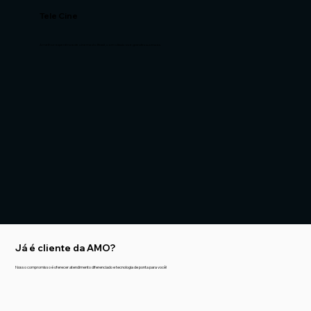
Tele Cine
A melhor experiência de cinema do Brasil, com clássicos e grandes sucessos.
Já é cliente da AMO?
Nosso compromisso é oferecer atendimento diferenciado e tecnologia de ponta para você!